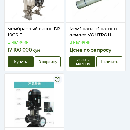
мембранный насос DP
Мембрана обратного
10CS-T
осмоса VONTRON
LP22-8040
В наличии
В наличии
17 100 000
Цена по запросу
сум
Узнать
Купить
В корзину
Написать
наличие