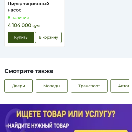
Циркуляционный
насос
В наличии
4 104 000
сум
Купить
В корзину
Смотрите также
Двери
Мопеды
Транспорт
Автот